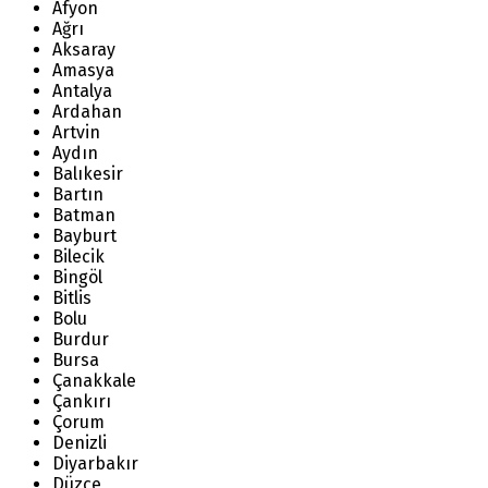
Afyon
Ağrı
Aksaray
Amasya
Antalya
Ardahan
Artvin
Aydın
Balıkesir
Bartın
Batman
Bayburt
Bilecik
Bingöl
Bitlis
Bolu
Burdur
Bursa
Çanakkale
Çankırı
Çorum
Denizli
Diyarbakır
Düzce