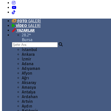
FOTO
GALERİ
VİDEO
GALERİ
YAZARLAR
28.2
°
Bursa
İstanbul
Ankara
İzmir
Adana
Adıyaman
Afyon
Ağrı
Aksaray
Amasya
Antalya
Ardahan
Artvin
Aydın
Balıkesir