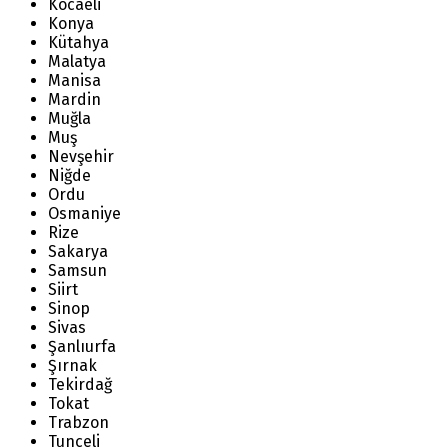
Kocaeli
Konya
Kütahya
Malatya
Manisa
Mardin
Muğla
Muş
Nevşehir
Niğde
Ordu
Osmaniye
Rize
Sakarya
Samsun
Siirt
Sinop
Sivas
Şanlıurfa
Şırnak
Tekirdağ
Tokat
Trabzon
Tunceli