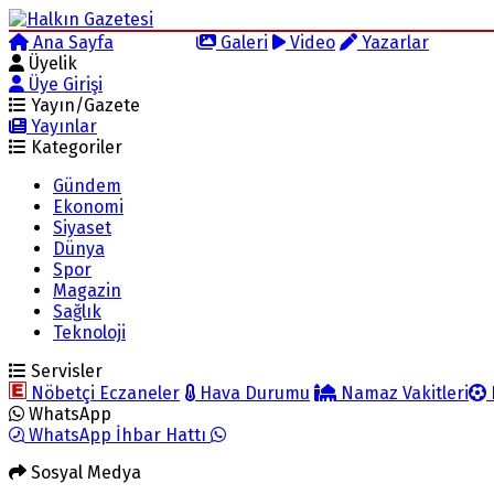
Ana Sayfa
Arama
Galeri
Video
Yazarlar
Üyelik
Üye Girişi
Yayın/Gazete
Yayınlar
Kategoriler
Gündem
Ekonomi
Siyaset
Dünya
Spor
Magazin
Sağlık
Teknoloji
Servisler
Nöbetçi Eczaneler
Hava Durumu
Namaz Vakitleri
WhatsApp
WhatsApp İhbar Hattı
Sosyal Medya