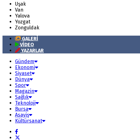
Uşak
Van
Yalova
Yozgat
Zonguldak
GALERİ
VİDEO
YAZARLAR
Gündem
Ekonomi
Siyaset
Dünya
Spor
Magazin
Sağlık
Teknoloji
Bursa
Asayiş
Kültürsanat