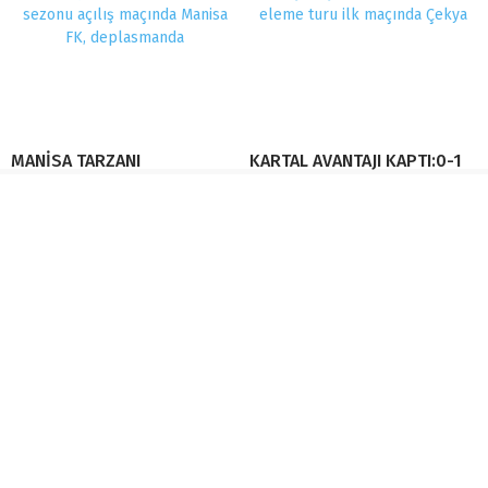
MANİSA TARZANI
KARTAL AVANTAJI KAPTI:0-1
GALİBİYETLE BAŞLADI
YEMEK SONRASI ŞİŞKİNLİĞE DİKKAT
YORUMLAR