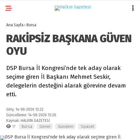
21.7
°
BURSA
Ana Sayfa
›
Bursa
GALERİ
VİDEO
YAZARLAR
RAKİPSİZ BAŞKANA GÜVEN
OYU
GÜNDEM
EKONOMI
DSP Bursa İl Kongresi’nde tek aday olarak
seçime giren İl Başkanı Mehmet Seskir,
SIYASET
delegelerin desteğini alarak görevine devam
DÜNYA
etti.
SPOR
Giriş: 14-06-2026 13:22
MAGAZIN
Güncelleme: 14-06-2026 13:26
Kaynak: HALKIN GAZETESİ
17
Bursa
Genel
Gündem
Siyaset
SAĞLIK
TEKNOLOJI