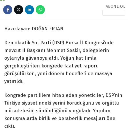
ABONE OL
BURSA
ASAYIŞ
Hazırlayan: DOĞAN ERTAN
WhatsApp İhbar
KÜLTÜRSANAT
Hattı
Demokratik Sol Parti (DSP) Bursa İl Kongresi’nde
mevcut İl Başkanı Mehmet Seskir, delegelerin
oylarıyla güvenoyu aldı. Yoğun katılımla
gerçekleştirilen kongrede faaliyet raporu
Facebook
görüşülürken, yeni dönem hedefleri de masaya
yatırıldı.
Kongrede partililere hitap eden yöneticiler, DSP’nin
Instagram
Türkiye siyasetindeki yerini koruduğunu ve örgütlü
mücadelesini sürdürdüğünü vurguladı. Yapılan
Youtube
konuşmalarda birlik ve beraberlik mesajları öne
çıktı.